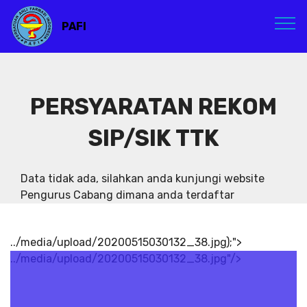
PAFI
PERSYARATAN REKOM
SIP/SIK TTK
Data tidak ada, silahkan anda kunjungi website
Pengurus Cabang dimana anda terdaftar
../media/upload/20200515030132_38.jpg);">
../media/upload/20200515030132_38.jpg"/>