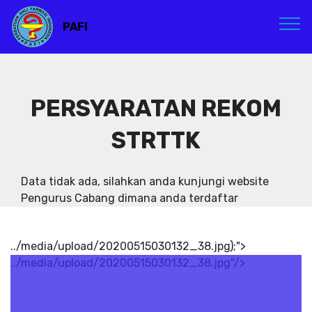
PAFI
PERSYARATAN REKOM
STRTTK
Data tidak ada, silahkan anda kunjungi website
Pengurus Cabang dimana anda terdaftar
../media/upload/20200515030132_38.jpg);">
../media/upload/20200515030132_38.jpg"/>